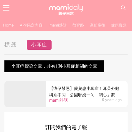
Home
APP限定內容!
mami熱話
教育路
產前產後
健康資訊
標籤：
小耳症
小耳症標籤文章，共有1則小耳症相關的文章
【懷孕禁忌】愛兒患小耳症！耳朵外觀
與別不同 公園呀姨一句「關心」惹怒
mami熱話
5 years ago
媽媽
訂閱我們的電子報