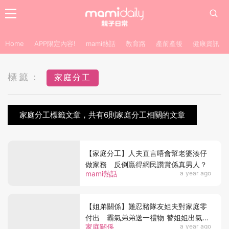
Home
APP限定內容!
mami熱話
教育路
產前產後
健康資訊
標籤：
家庭分工
家庭分工標籤文章，共有6則家庭分工相關的文章
【家庭分工】人夫直言唔會幫老婆湊仔
做家務 反倒贏得網民讚賞係真男人？
mami熱話
a year ago
【姐弟關係】難忍豬隊友姐夫對家庭零
付出 霸氣弟弟送一禮物 替姐姐出氣贏
家庭關係
a year ago
讚賞