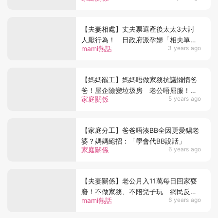
【夫妻相處】丈夫票選產後太太3大討
人厭行為！ 日政府派孕婦「相夫單
mami熱話
3 years ago
張」遭狂鬧
【媽媽罷工】媽媽唔做家務抗議懶惰爸
爸！屋企險變垃圾房 老公唔屈服！情
家庭關係
5 years ago
願用BB匙羹沖茶
【家庭分工】爸爸唔湊BB全因更愛錫老
婆？媽媽絕招：「學會代BB說話」
家庭關係
6 years ago
【夫妻關係】老公月入11萬每日回家耍
廢！不做家務、不陪兒子玩 網民反怪
mami熱話
6 years ago
責媽媽：唔體諒老公