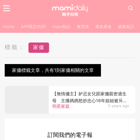
Home
APP限定內容!
mami熱話
教育路
產前產後
健康資訊
標籤：
家傭
家傭標籤文章，共有1則家傭相關的文章
【無情傭主】妒忌女兒跟家傭親密過生
母 主播媽媽怒炒忠心16年姐姐被斥無
明星家庭
5 years ago
情
訂閱我們的電子報