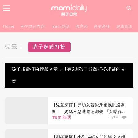
Home
APP限定內容!
mami熱話
教育路
產前產後
健康資訊
標籤：
孩子超齡打扮
孩子超齡打扮標籤文章，共有2則孩子超齡打扮相關的文
章
【兒童穿搭】畀幼女著緊身裙挨批沒素
養！ 媽媽不忿遭道德綁架 「又唔係去
mami熱話
a year ago
學校！」
【明星家庭】小S 14歲女兒許曦文入娛