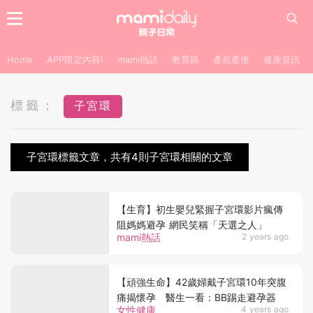
Home
APP限定內容!
mami熱話
教育路
產前產後
健康資訊
標籤：
子宮環
子宮環標籤文章，共有4則子宮環相關的文章
【生育】初生嬰兒緊握子宮環影片瘋傳
阻媽媽避孕 網民笑稱「天選之人」
mami熱話
2 years ago
【頑強生命】42歲婦戴子宮環10年突腹
痛揭懷孕 醫生一看：BB踢走避孕器
女性健康
4 years ago