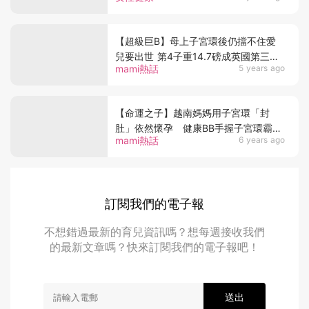
【超級巨B】母上子宮環後仍擋不住愛
兒要出世 第4子重14.7磅成英國第三大
mami熱話
5 years ago
巨嬰
【命運之子】越南媽媽用子宮環「封
肚」依然懷孕 健康BB手握子宮環霸氣
mami熱話
6 years ago
出世
訂閱我們的電子報
不想錯過最新的育兒資訊嗎？想每週接收我們
的最新文章嗎？快來訂閱我們的電子報吧！
送出