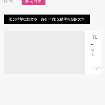
標籤：
嬰兒揹帶
嬰兒揹帶標籤文章，共有1則嬰兒揹帶相關的文章
【BB
揹
帶】
除
了
初
嬰
生
兒
BB
懷孕心得
6 years
車，
有
唔
些
用
父
得？
母
亦
父
會
母
用
必
到