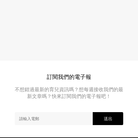
嬰
睇
兒
選
揹
帶，
購
即
及
是
使
「孭
帶」，
用
以
嬰
便
兒
照
顧
揹
和
訂閱我們的電子報
帶
帶
寶
4
不想錯過最新的育兒資訊嗎？想每週接收我們的最
寶
大
新文章嗎？快來訂閱我們的電子報吧！
外
注
出。
雖
意
然
送出
事
方
項
便，
不