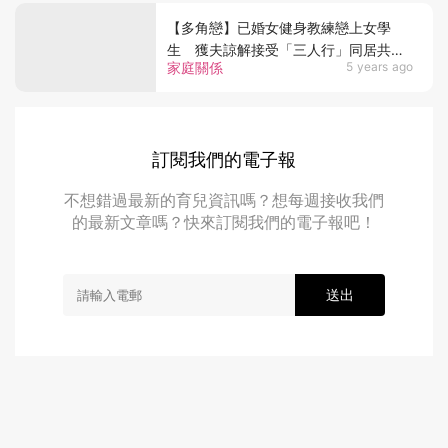
【多角戀】已婚女健身教練戀上女學
生 獲夫諒解接受「三人行」同居共侍
家庭關係
5 years ago
一妻
訂閱我們的電子報
不想錯過最新的育兒資訊嗎？想每週接收我們
的最新文章嗎？快來訂閱我們的電子報吧！
送出