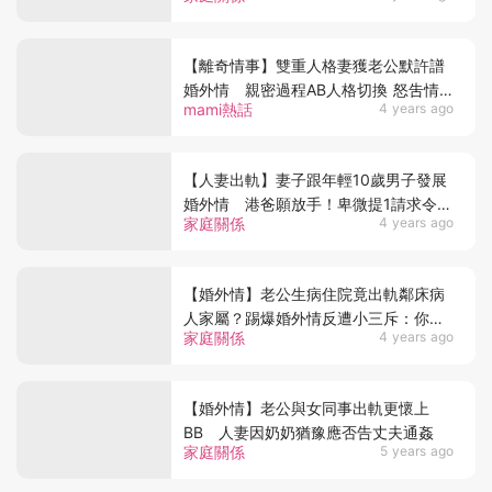
【離奇情事】雙重人格妻獲老公默許譜
婚外情 親密過程AB人格切換 怒吿情
mami熱話
4 years ago
夫性侵
【人妻出軌】妻子跟年輕10歲男子發展
婚外情 港爸願放手！卑微提1請求令網
家庭關係
4 years ago
民心酸
【婚外情】老公生病住院竟出軌鄰床病
人家屬？踢爆婚外情反遭小三斥：你要
家庭關係
4 years ago
檢討自己
【婚外情】老公與女同事出軌更懷上
BB 人妻因奶奶猶豫應否告丈夫通姦
家庭關係
5 years ago