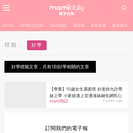
Home
APP限定內容!
mami熱話
教育路
產前產後
健康資訊
標籤：
好學
好學標籤文章，共有1則好學相關的文章
【學業】10歲女生遇困境 好老師允許帶
妹上學 小家姐邊上堂邊湊妹融化網民心
mami熱話
2 years ago
訂閱我們的電子報