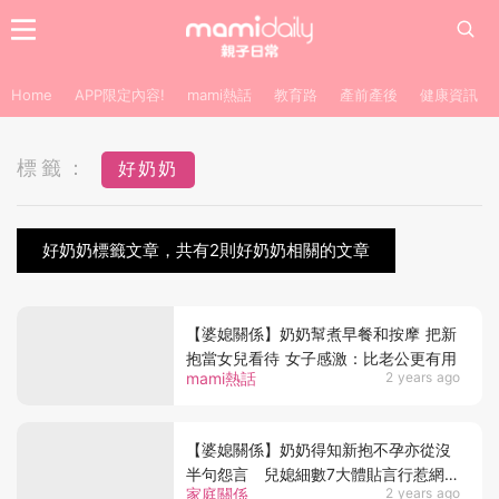
Home
APP限定內容!
mami熱話
教育路
產前產後
健康資訊
標籤：
好奶奶
好奶奶標籤文章，共有2則好奶奶相關的文章
【婆媳關係】奶奶幫煮早餐和按摩 把新
抱當女兒看待 女子感激：比老公更有用
mami熱話
2 years ago
【婆媳關係】奶奶得知新抱不孕亦從沒
半句怨言 兒媳細數7大體貼言行惹網民
家庭關係
2 years ago
羡慕