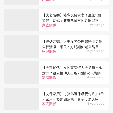
【夫妻衝突】豬隊友要求妻子生第3胎
追仔 媽媽：將來孫輩不同姓氏就不是
家庭關係
2 years ago
自己後代？
【媽媽共鳴】人妻斥老公痾尿唔準更拒
自行清潔 網民：好明顯你老公當屋企
家庭關係
3 years ago
廁所係公廁
【夫妻關係】女同事請假人夫竟稱掛念
對方？跟異性聊天出現2個情況代表關係
家庭關係
4 years ago
不單純
【父母家用】打算為退休母親每月加1千
元家用引發婚姻危機 妻子：老人家冇
家庭關係
4 years ago
錢係自己問題