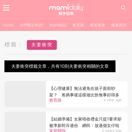
Home
APP限定內容!
mami熱話
教育路
產前產後
健康資訊
標籤：
夫妻衝突
夫妻衝突標籤文章，共有10則夫妻衝突相關的文章
【心理健康】無法避免在孩子面前吵
架？ 爸媽事後這樣做比扮無事好得多
教育路
a year ago
【結婚準備】女家唔收禮金只提1要求卻
被準新郎斥過份 網民 : 放過個女仔啦
家庭關係
2 years ago