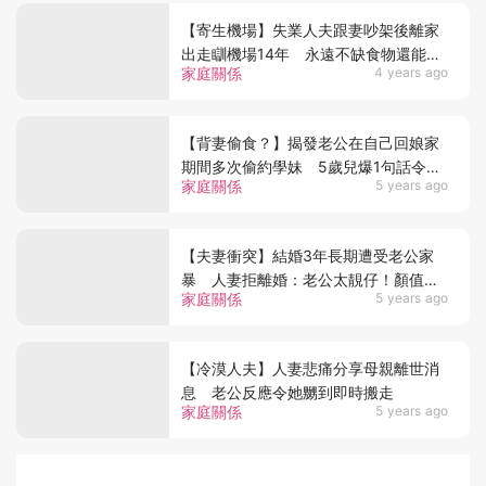
【寄生機場】失業人夫跟妻吵架後離家
出走瞓機場14年 永遠不缺食物還能領
家庭關係
4 years ago
「月薪」？
【背妻偷食？】揭發老公在自己回娘家
期間多次偷約學妹 5歲兒爆1句話令人
家庭關係
5 years ago
妻驚覺不妙
【夫妻衝突】結婚3年長期遭受老公家
暴 人妻拒離婚：老公太靚仔！顏值比
家庭關係
5 years ago
大明星高
【冷漠人夫】人妻悲痛分享母親離世消
息 老公反應令她嬲到即時搬走
家庭關係
5 years ago