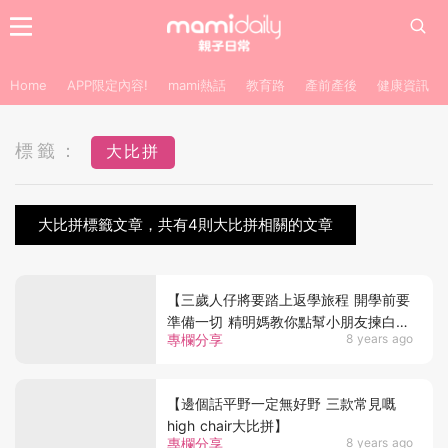
Home
APP限定內容!
mami熱話
教育路
產前產後
健康資訊
標籤：
大比拼
大比拼標籤文章，共有4則大比拼相關的文章
【三歲人仔將要踏上返學旅程 開學前要
準備一切 精明媽教你點幫小朋友揀白色
專欄分享
8 years ago
波鞋返學】
【邊個話平野一定無好野 三款常見嘅
high chair大比拼】
專欄分享
8 years ago