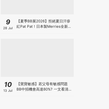
9
【夏季BB展2026】拒絕夏日汗疹
紅Pat Pat！日本製Merries全新超
28 Jul
吸安睡褲挑戰全晚零外漏 皇牌
First Premium系列買1送1！
10
【寶寶敏感】若父母有敏感問題
BB中招機會高達80%? 一文看清預
13 Jul
防敏感關鍵因素！