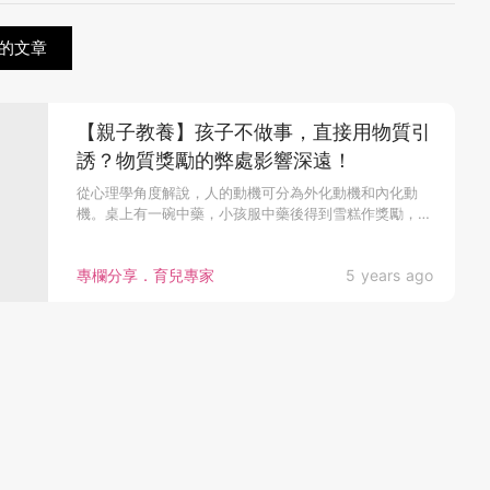
的文章
【親子教養】孩子不做事，直接用物質引
誘？物質獎勵的弊處影響深遠！
從心理學角度解說，人的動機可分為外化動機和內化動
機。桌上有一碗中藥，小孩服中藥後得到雪糕作獎勵，雪
糕...
專欄分享．育兒專家
5 years ago