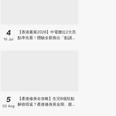
4
【香港書展2026】中電攤位2大亮
點率先看！體驗全新推出「點讀故
10 Jul
事書」系列＋升級版《低碳城市規
劃師》電子桌遊
5
【產後修身全攻略】生完B個肚點
解收唔返？產後修身黃金期、腹直
03 Aug
肌分離、紮肚定做機一次睇