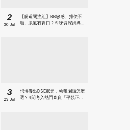
2
【腸道關注組】BB敏感、排便不
順、脹氣冇胃口？即睇資深媽媽分
30 Jul
享經驗之談 輕鬆解決湊B煩惱
3
想培養出DSE狀元，幼稚園該怎麼
選？4間考入熱門直資「平靚正」
23 Jul
免費幼稚園！