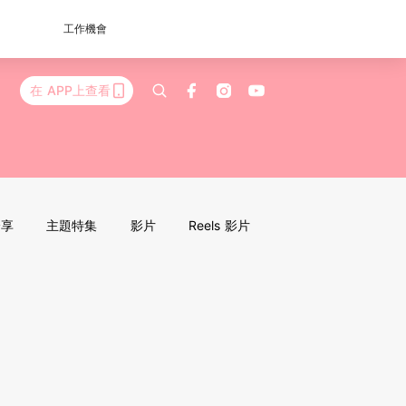
工作機會
在 APP上查看
分享
主題特集
影片
Reels 影片