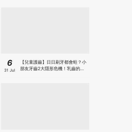
6
【兒童護齒】日日刷牙都會蛀？小
朋友牙齒2大隱形危機！乳齒的琺
31 Jul
瑯質比成人薄弱50%！選牙膏要睇
含氟量！