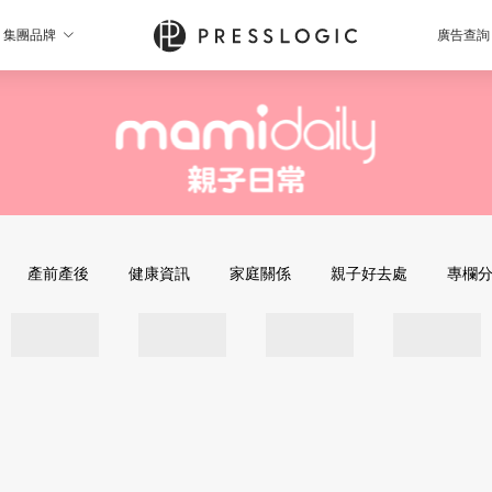
集團品牌
廣告查詢
產前產後
健康資訊
家庭關係
親子好去處
專欄