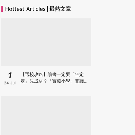
最熱文章
Hottest Articles
1
【選校攻略】讀書一定要「坐定
定」先成材？「寶藏小學」實踐動
24 Jul
靜循環激發孩子潛能