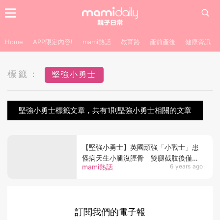
Home
APP限定內容!
mami熱話
教育路
產前產後
健康資訊
標籤：
堅強小勇士
堅強小勇士標籤文章，共有1則堅強小勇士相關的文章
【堅強小勇士】英國頑強「小戰士」患
怪病天生小腿沒脛骨 雙腿截肢後僅幾
mami熱話
6 years ago
天學會走路
訂閱我們的電子報