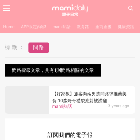
Home
APP限定內容!
mami熱話
教育路
產前產後
健康資訊
標籤：
問路
問路標籤文章，共有1則問路相關的文章
【好家教】旅客向兩男孩問路求推薦美
食 10歲哥哥禮貌應對被讚翻
mami熱話
3 years ago
訂閱我們的電子報