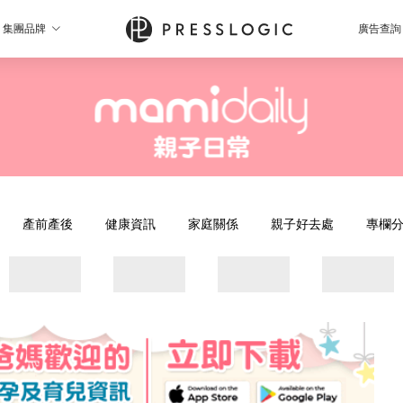
集團品牌
廣告查詢
產前產後
健康資訊
家庭關係
親子好去處
專欄