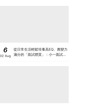
6
從日常生活輕鬆培養高EQ、應變力
滿分的「面試體質」：小一面試最
02 Aug
強備戰指南