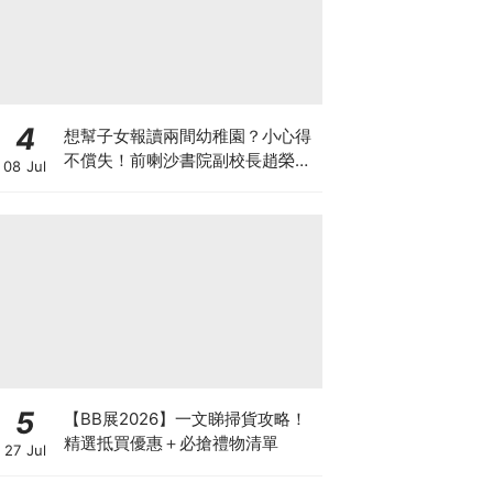
4
想幫子女報讀兩間幼稚園？小心得
不償失！前喇沙書院副校長趙榮
08 Jul
德：先問自己能否解決這3大問
題！
5
【BB展2026】一文睇掃貨攻略！
精選抵買優惠＋必搶禮物清單
27 Jul