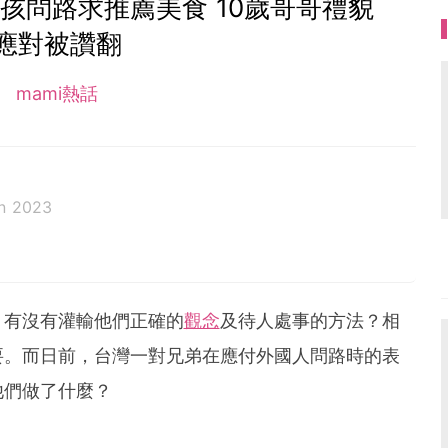
孩問路求推薦美食 10歲哥哥禮貌
應對被讚翻
mami熱話
n 2023
，有沒有灌輸他們正確的
觀念
及待人處事的方法？相
要。而日前，台灣一對兄弟在應付外國人問路時的表
他們做了什麼？