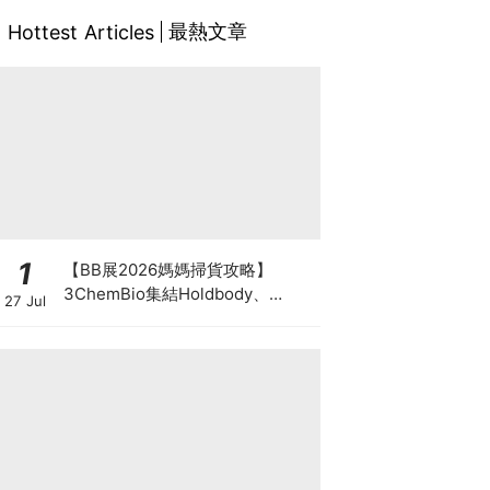
最熱文章
Hottest Articles
1
【BB展2026媽媽掃貨攻略】
3ChemBio集結Holdbody、
27 Jul
ProVen、森下仁丹、Return人氣
品牌激減！低至18折＋買3送1＋原
箱優惠低至65折