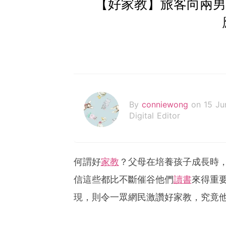
【好家教】旅客向兩男
By
conniewong
on 15 Ju
Digital Editor
何謂好
家教
？父母在培養孩子成長時
信這些都比不斷催谷他們
讀書
來得重
現，則令一眾網民激讚好家教，究竟