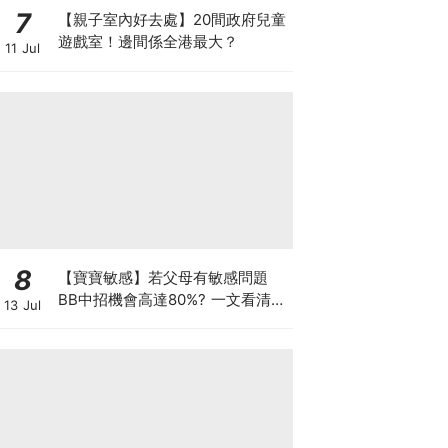
7
【親子室內好去處】20間政府兒童
遊戲室！邊間係全港最大？
11 Jul
8
【寶寶敏感】若父母有敏感問題
BB中招機會高達80%? 一文看清預
13 Jul
防敏感關鍵因素！