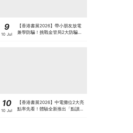
9
【香港書展2026】帶小朋友放電
兼學防騙！挑戰金管局2大防騙遊
10 Jul
戲、贏「嗱喳蕉」購物袋及多款驚
喜紀念品！
10
【香港書展2026】中電攤位2大亮
點率先看！體驗全新推出「點讀故
10 Jul
事書」系列＋升級版《低碳城市規
劃師》電子桌遊