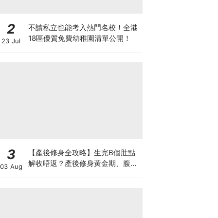
2
不讀私立也能考入熱門名校！全港
18區優質免費幼稚園清單公開！
23 Jul
3
【產後修身全攻略】生完B個肚點
解收唔返？產後修身黃金期、腹直
03 Aug
肌分離、紮肚定做機一次睇