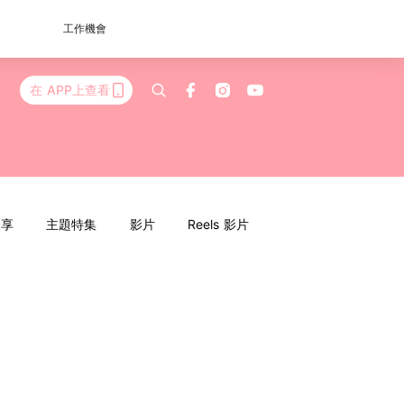
工作機會
在 APP上查看
分享
主題特集
影片
Reels 影片