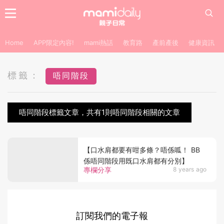
Home
APP限定內容!
mami熱話
教育路
產前產後
健康資訊
標籤：
唔同階段
唔同階段標籤文章，共有1則唔同階段相關的文章
【口水肩都要有咁多條？唔係呱！ BB
係唔同階段用既口水肩都有分別】
專欄分享
8 years ago
訂閱我們的電子報