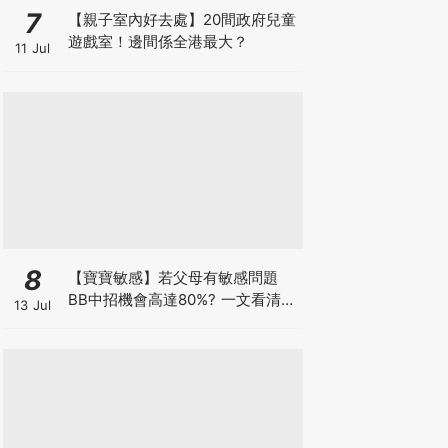
7
【親子室內好去處】20間政府兒童
遊戲室！邊間係全港最大？
11 Jul
8
【寶寶敏感】若父母有敏感問題
BB中招機會高達80%? 一文看清預
13 Jul
防敏感關鍵因素！