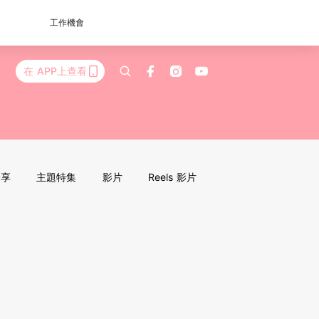
工作機會
在 APP上查看
分享
主題特集
影片
Reels 影片