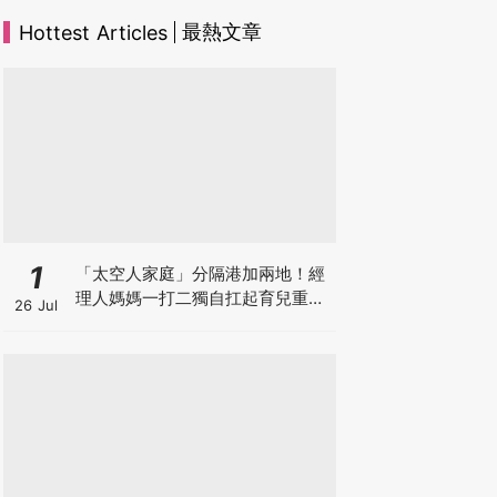
最熱文章
Hottest Articles
1
「太空人家庭」分隔港加兩地！經
理人媽媽一打二獨自扛起育兒重
26 Jul
擔！Stephanie｜經理人｜太空人
家庭｜職場媽媽