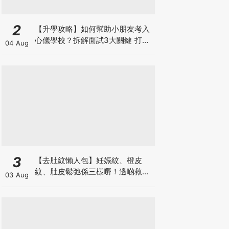
2
【升學攻略】如何幫助小朋友考入
心儀學校？拆解面試3大關鍵 打好
04 Aug
多元智能發展的營養基礎
3
【去肚紋懶人包】妊娠紋、橙皮
紋、肚皮鬆弛係三樣嘢！邊啲救得
03 Aug
返、邊啲只能淡化？