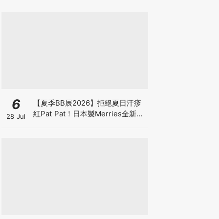
6
【夏季BB展2026】拒絕夏日汗疹
紅Pat Pat！日本製Merries全新超
28 Jul
吸安睡褲挑戰全晚零外漏 皇牌
First Premium系列買1送1！