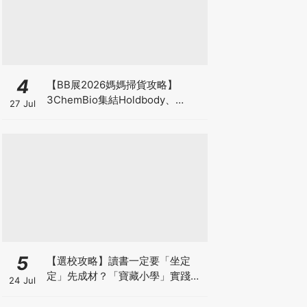
4
【BB展2026媽媽掃貨攻略】
3ChemBio集結Holdbody、
27 Jul
ProVen、森下仁丹、Return人氣
品牌激減！低至18折＋買3送1＋原
箱優惠低至65折
5
【選校攻略】讀書一定要「坐定
定」先成材？「寶藏小學」實踐動
24 Jul
靜循環激發孩子潛能