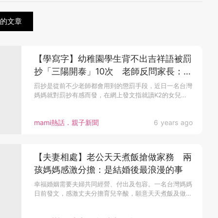
關的文章
【學寫字】幼稚園學生背不出吉祥語被罰
抄「三陽開泰」10次 老師反問家長：早
點學寫字不是很好嗎？
罰抄是從前不少老師都會用到的懲罰手段，近日一名台灣
媽媽就對罰抄有感而發，在網上發文指就讀K2的女兒
因...
mami熱話．親子新聞
6 years ago
【夫妻相處】老公天天煮飯搶做家務 兩
孩媽媽感激分擔：是結婚後最浪漫的事
幸福婚姻需要夫婦共同經營、付出及包容。一名台灣媽媽
日前發文，感激丈夫分擔育兒辛酸，願意天天煮飯及做
家...