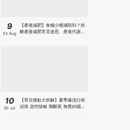
9
【產後減肥】食極少都減唔到？拆
解產後減肥常見迷思、產後代謝、
03 Aug
水腫原因＋淋巴引流、Onda Pro
修身攻略
10
【育兒痛點大拆解】夏季爆流行病
頑痰 急性咳敏 難斷尾 無覺好瞓？
30 Jul
中醫教路 一招踢走頑痰斷尾！