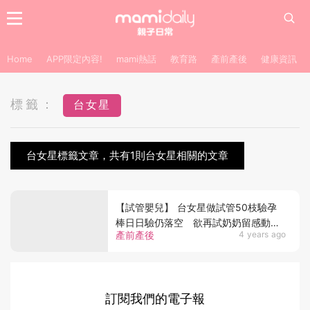
Home
APP限定內容!
mami熱話
教育路
產前產後
健康資訊
標籤：
台女星
台女星標籤文章，共有1則台女星相關的文章
【試管嬰兒】 台女星做試管50枝驗孕
棒日日驗仍落空 欲再試奶奶留感動字
產前產後
4 years ago
條即崩潰
訂閱我們的電子報