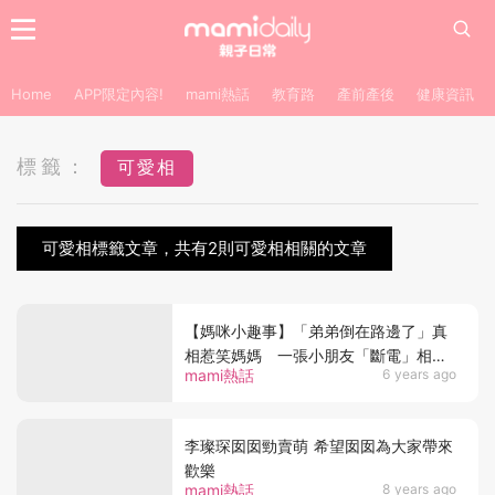
Home
APP限定內容!
mami熱話
教育路
產前產後
健康資訊
標籤：
可愛相
可愛相標籤文章，共有2則可愛相相關的文章
【媽咪小趣事】「弟弟倒在路邊了」真
相惹笑媽媽 一張小朋友「斷電」相引
mami熱話
6 years ago
起家長另類共鳴
李璨琛囡囡勁賣萌 希望囡囡為大家帶來
歡樂
mami熱話
8 years ago