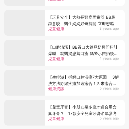
【玩具安全】大熱長頸鹿固齒器 BB最
鍾意咬 醫生媽媽好奇剪開 立即想嘔
兒童健康
3 years ago
【口腔清潔】BB胃口大跌見奶樽即扭計
爆喊 就醫揭患鵝口瘡 媽警示餵奶後要
兒童健康
4 years ago
做清潔
【生痱滋】拆解口腔潰瘍7大原因 3解
決方法紓緩疼痛加速癒合！久未癒合要
健康資訊
5 years ago
就醫！
【兒童牙膏】小朋友幾多歲才適合用含
氟牙膏？ 17款安全兒童牙膏名單參考
兒童健康
5 years ago