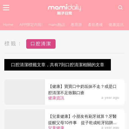
Home
APP限定內容!
mami熱話
教育路
產前產後
健康資訊
標籤：
口腔清潔
口腔清潔標籤文章，共有7則口腔清潔相關的文章
【健康】寶寶口中奶垢抹不走？或是口
腔清潔不足致鵝口瘡
健康資訊
a year ago
【兒童健康】小朋友有刷牙就算？牙醫
提醒父母10件事 提子乾成蛀牙陷阱？
兒童健康
a year ago
刷完牙不能馬上漱口？