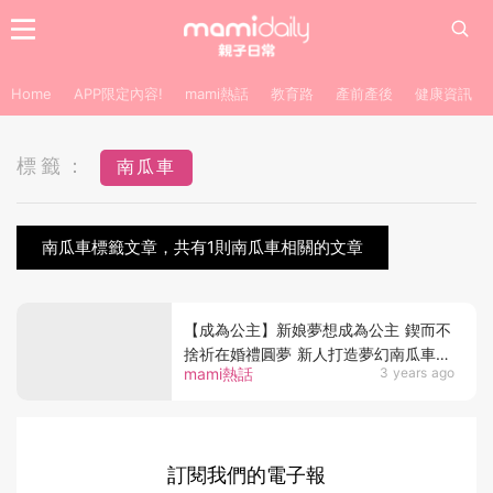
Home
APP限定內容!
mami熱話
教育路
產前產後
健康資訊
標籤：
南瓜車
南瓜車標籤文章，共有1則南瓜車相關的文章
【成為公主】新娘夢想成為公主 鍥而不
捨祈在婚禮圓夢 新人打造夢幻南瓜車
mami熱話
3 years ago
坐住進場好矚目
訂閱我們的電子報