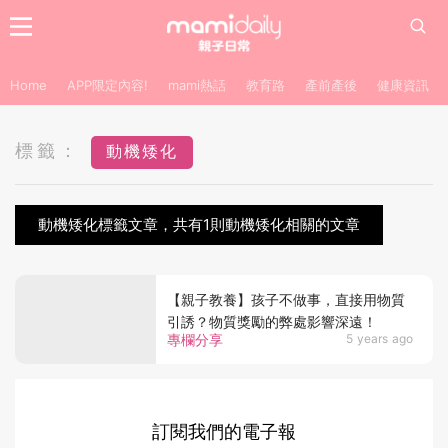
Home
APP限定內容!
mami熱話
教育路
產前產後
健康資訊
標籤：
動機矮化
動機矮化標籤文章，共有1則動機矮化相關的文章
【親子教養】孩子不做事，直接用物質
引誘？物質獎勵的弊處影響深遠！
專欄分享
5 years ago
訂閱我們的電子報