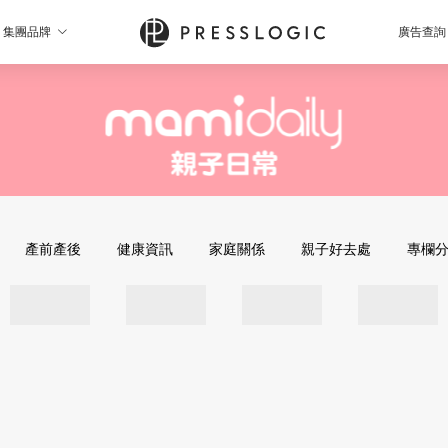
集團品牌
廣告查詢
產前產後
健康資訊
家庭關係
親子好去處
專欄