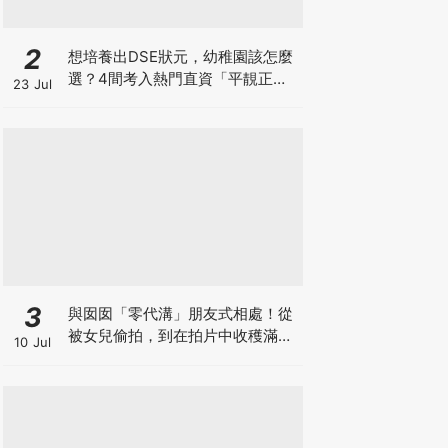
2
想培養出DSE狀元，幼稚園該怎麼
選？4間考入熱門直資「平靚正」
23 Jul
免費幼稚園！
3
與囡囡「零代溝」朋友式相處！從
被女兒偷拍，到在拍片中收穫滿足
10 Jul
感！VAL媽｜美如｜KOL媽媽