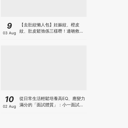
9
【去肚紋懶人包】妊娠紋、橙皮
紋、肚皮鬆弛係三樣嘢！邊啲救得
03 Aug
返、邊啲只能淡化？
10
從日常生活輕鬆培養高EQ、應變力
滿分的「面試體質」：小一面試最
02 Aug
強備戰指南