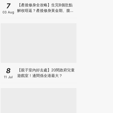
7
【產後修身全攻略】生完B個肚點
解收唔返？產後修身黃金期、腹直
03 Aug
肌分離、紮肚定做機一次睇
8
【親子室內好去處】20間政府兒童
遊戲室！邊間係全港最大？
11 Jul