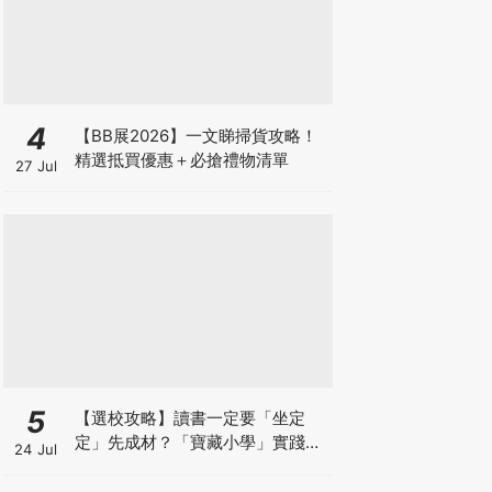
4
【BB展2026】一文睇掃貨攻略！
精選抵買優惠＋必搶禮物清單
27 Jul
5
【選校攻略】讀書一定要「坐定
定」先成材？「寶藏小學」實踐動
24 Jul
靜循環激發孩子潛能