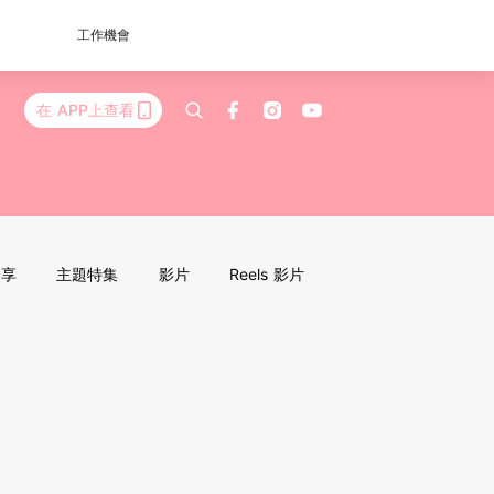
工作機會
在 APP上查看
分享
主題特集
影片
Reels 影片