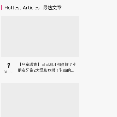
最熱文章
Hottest Articles
1
【兒童護齒】日日刷牙都會蛀？小
朋友牙齒2大隱形危機！乳齒的琺
31 Jul
瑯質比成人薄弱50%！選牙膏要睇
含氟量！