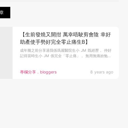
章
【生前發燒又開拑 萬幸唔駛剪會陰 幸好
助產使手勢好完全零止痛生B】
成年幾之前分享過我係瑪麗醫院生小 JM 既經歷， 仲好
記得當時生小 JM 係完全「零止痛」， 無用無痛妢勉、
無聞笑氣、無...
專欄分享．bloggers
8 years ago