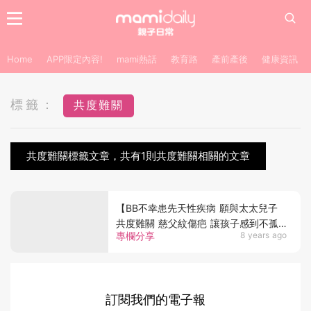
Home
APP限定內容!
mami熱話
教育路
產前產後
健康資訊
標籤：
共度難關
共度難關標籤文章，共有1則共度難關相關的文章
【BB不幸患先天性疾病 願與太太兒子
共度難關 慈父紋傷疤 讓孩子感到不孤
專欄分享
8 years ago
單】
訂閱我們的電子報