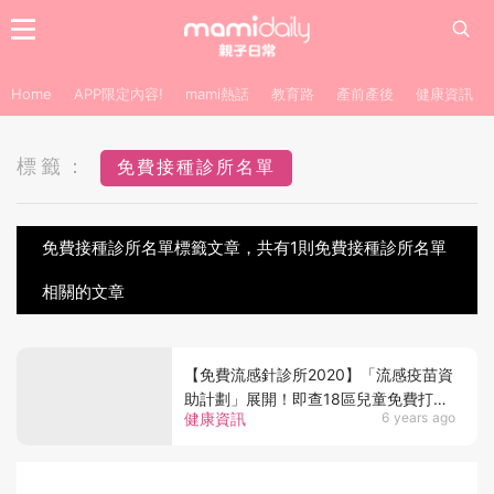
Home
APP限定內容!
mami熱話
教育路
產前產後
健康資訊
標籤：
免費接種診所名單
免費接種診所名單標籤文章，共有1則免費接種診所名單
相關的文章
【免費流感針診所2020】「流感疫苗資
助計劃」展開！即查18區兒童免費打針
健康資訊
6 years ago
診所名單！