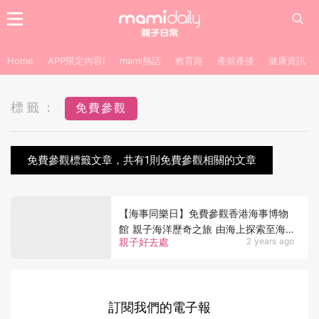
Home
APP限定內容!
mami熱話
教育路
產前產後
健康資訊
標籤：
免費參觀
免費參觀標籤文章，共有1則免費參觀相關的文章
【海事同樂日】免費參觀香港海事博物
館 親子海洋歷奇之旅 由海上探索至海
親子好去處
2 years ago
底
訂閱我們的電子報