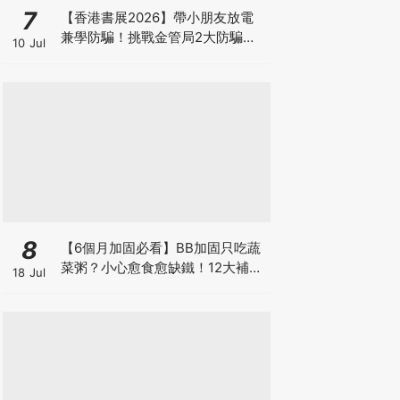
7
【香港書展2026】帶小朋友放電
兼學防騙！挑戰金管局2大防騙遊
10 Jul
戲、贏「嗱喳蕉」購物袋及多款驚
喜紀念品！
8
【6個月加固必看】BB加固只吃蔬
菜粥？小心愈食愈缺鐵！12大補鐵
18 Jul
食材清單＋一星期食譜推薦