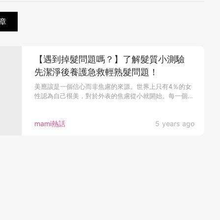
章
【遇到掉髮問題嗎？】了解髮質小測驗
先潔淨後養護急救輕熟髮問題！
美應該是一個信心而非焦慮的來源。世界上只有4％的女
性認為自己很美，對於外表的焦慮從小就開始。每一個
媽...
mami熱話
5 years ago