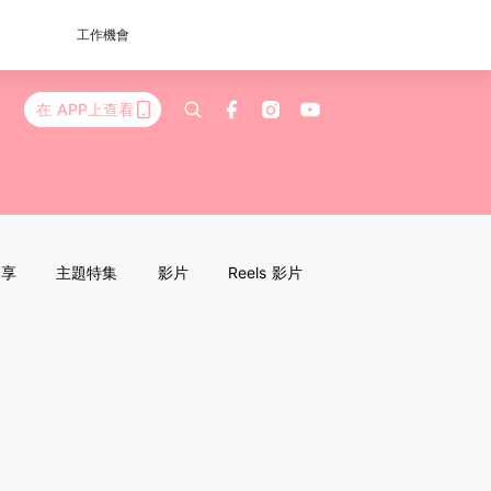
工作機會
在 APP上查看
分享
主題特集
影片
Reels 影片