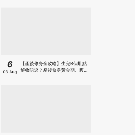
6
【產後修身全攻略】生完B個肚點
解收唔返？產後修身黃金期、腹直
03 Aug
肌分離、紮肚定做機一次睇