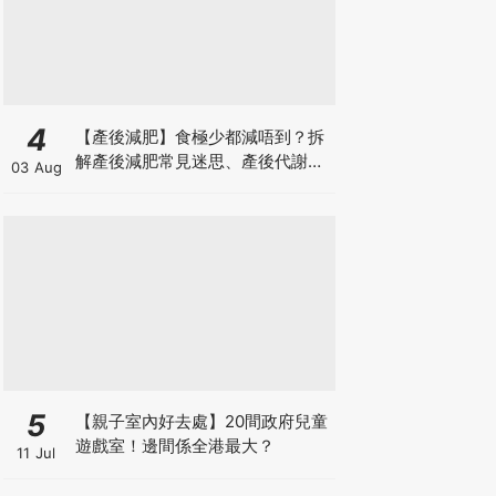
4
【產後減肥】食極少都減唔到？拆
解產後減肥常見迷思、產後代謝、
03 Aug
水腫原因＋淋巴引流、Onda Pro
修身攻略
5
【親子室內好去處】20間政府兒童
遊戲室！邊間係全港最大？
11 Jul