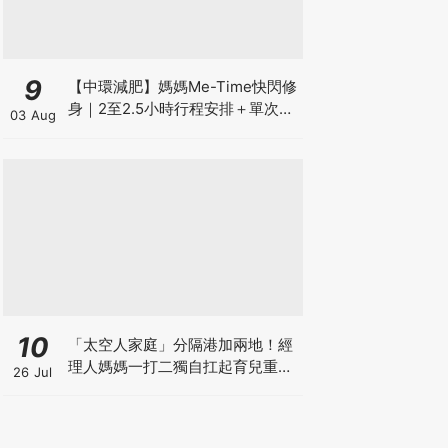
9
【中環減肥】媽媽Me-Time快閃修
身｜2至2.5小時行程安排＋單次收
03 Aug
費攻略
10
「太空人家庭」分隔港加兩地！經
理人媽媽一打二獨自扛起育兒重
26 Jul
擔！Stephanie｜經理人｜太空人
家庭｜職場媽媽