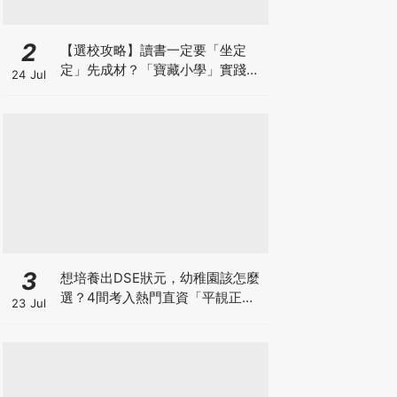
2
【選校攻略】讀書一定要「坐定
定」先成材？「寶藏小學」實踐動
24 Jul
靜循環激發孩子潛能
3
想培養出DSE狀元，幼稚園該怎麼
選？4間考入熱門直資「平靚正」
23 Jul
免費幼稚園！