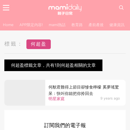
Home
APP限定內容!
mami熱話
教育路
產前產後
健康資訊
標籤：
何超盈
何超盈標籤文章，共有1則何超盈相關的文章
何猷君難得上節目卻慘食檸檬 奚夢瑤驚
呆：快叫你姐把你拎回去
明星家庭
9 years ago
訂閱我們的電子報