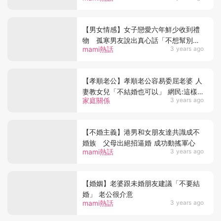
【男女情感】女子戀愛六年鮮少收到禮
物 孤寒男友說出真心話「不想幫別人
mami熱話
3 years ago
養老婆」？
【孝順老公】孝順老公容易委屈老婆 人
妻教女兒「不結婚也可以」 網民:這樣
家庭關係
3 years ago
的老公可以不要
【不婚主義】港男和女朋友達共識成不
婚族 父母出絕招逼婚 成功動搖軍心
mami熱話
3 years ago
【婚姻】老婆跟未婚朋友建議「不要結
婚」 老公很介意
mami熱話
3 years ago