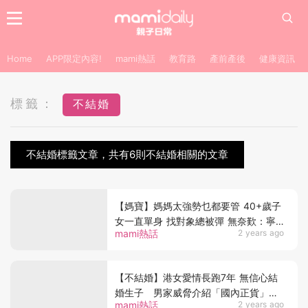
Home
APP限定內容!
mami熱話
教育路
產前產後
健康資訊
標籤：
不結婚
不結婚標籤文章，共有6則不結婚相關的文章
【媽寶】媽媽太強勢乜都要管 40+歲子
女一直單身 找對象總被彈 無奈歎：寧
mami熱話
2 years ago
願不結婚
【不結婚】港女愛情長跑7年 無信心結
婚生子 男家威脅介紹「國內正貨」給
mami熱話
2 years ago
男友