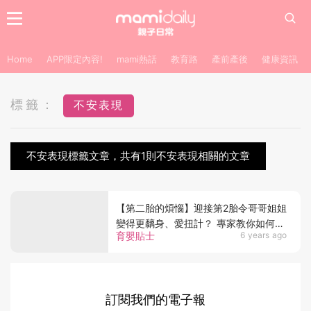
Home
APP限定內容!
mami熱話
教育路
產前產後
健康資訊
標籤：
不安表現
不安表現標籤文章，共有1則不安表現相關的文章
【第二胎的煩惱】迎接第2胎令哥哥姐姐
變得更黐身、愛扭計？ 專家教你如何減
育嬰貼士
6 years ago
輕孩子不安感
訂閱我們的電子報