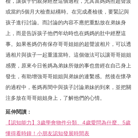
檢，讓孩子們親身經歷這個過程，尤其當媽媽照超聲波
或當約5個月大檢查結構時。在完成產檢後，要緊記與
孩子進行討論。而討論的內容不應把重點放在弟妹身
上，而是告訴孩子他們年幼時也在媽媽的肚中經歷這
事。如果爸媽仍有保存哥哥姐姐的超聲波相片，可以透
過相片與孩子一起重溫當時。這個做法可以讓哥哥姐姐
感覺，原來今日爸媽為弟妹所做的事也曾經在自己身上
發生，有助增強哥哥姐姐與弟妹的連繫感。然後在懷孕
的過程中，爸媽再間中與孩子討論弟妹的到來，並把關
注多放在哥哥姐姐身上，了解他們的心情。
延伸閱讀：
【認知能力】3歲學會物件分類、4歲愛問為什麼、5歲
懂得看時鐘！小朋友認知發展時間表