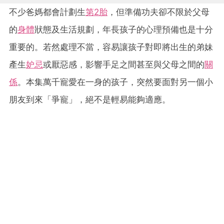
不少爸媽都會計劃生
第2胎
，但準備功夫卻不限於父母
的
身體
狀態及生活規劃，年長孩子的心理預備也是十分
重要的。若然處理不當，容易讓孩子對即將出生的弟妹
產生
妒忌
或厭惡感，影響手足之間甚至與父母之間的
關
係
。本集萬千寵愛在一身的孩子，突然要面對另一個小
朋友到來「爭寵」，絕不是輕易能夠適應。