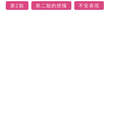
第2胎
第二胎的煩惱
不安表現