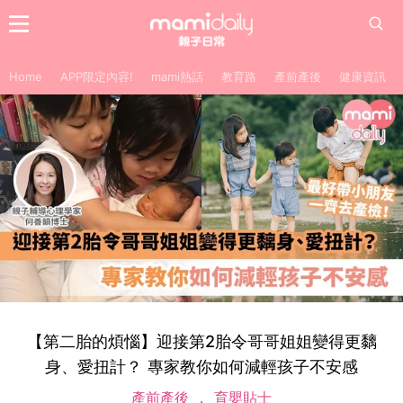
Home
APP限定內容!
mami熱話
教育路
產前產後
健康資訊
【第二胎的煩惱】迎接第2胎令哥哥姐姐變得更黐
身、愛扭計？ 專家教你如何減輕孩子不安感
產前產後
育嬰貼士