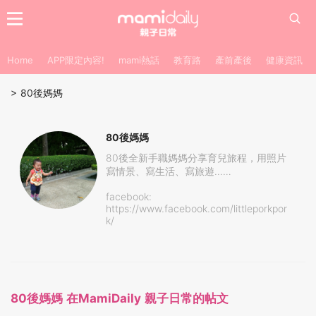
Home
APP限定內容!
mami熱話
教育路
產前產後
健康資訊
>
80後媽媽
80後媽媽
80後全新手職媽媽分享育兒旅程，用照片
寫情景、寫生活、寫旅遊……
facebook:
https://www.facebook.com/littleporkpor
k/
80後媽媽 在MamiDaily 親子日常的帖文