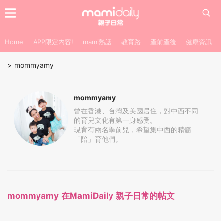
Home
APP限定內容!
mami熱話
教育路
產前產後
健康資訊
>
mommyamy
mommyamy
曾在香港、台灣及美國居住，對中西不同
的育兒文化有第一身感受。
現育有兩名學前兒，希望集中西的精髓
「陪」育他們。
mommyamy 在MamiDaily 親子日常的帖文