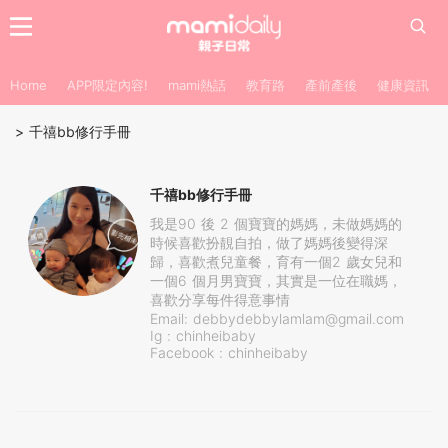
Home
APP限定內容!
mami熱話
教育路
產前產後
健康資訊
>
千禧bb修行手冊
千禧bb修行手冊
我是90 後 2 個寶寶的媽媽，未做媽媽的
時候喜歡扮靚自拍，做了媽媽後變得深
歸，喜歡煮兒童餐，育有一個2 歲女兒和
一個6 個月男寶寶，其實是一位在職媽，
喜歡分享每件得意事情
Email:
debbydebbylamlam@gmail.com
Ig : chinheibaby
Facebook : chinheibaby