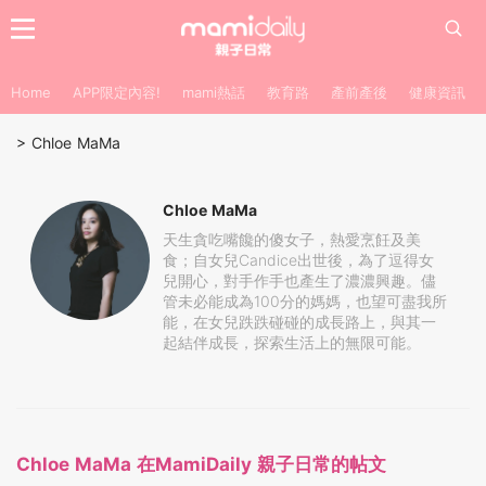
Home
APP限定內容!
mami熱話
教育路
產前產後
健康資訊
>
Chloe MaMa
Chloe MaMa
天生貪吃嘴饞的傻女子，熱愛烹飪及美
食；自女兒Candice出世後，為了逗得女
兒開心，對手作手也產生了濃濃興趣。儘
管未必能成為100分的媽媽，也望可盡我所
能，在女兒跌跌碰碰的成長路上，與其一
起結伴成長，探索生活上的無限可能。
Chloe MaMa 在MamiDaily 親子日常的帖文