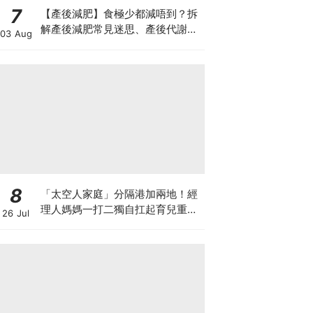
7
【產後減肥】食極少都減唔到？拆
解產後減肥常見迷思、產後代謝、
03 Aug
水腫原因＋淋巴引流、Onda Pro
修身攻略
8
「太空人家庭」分隔港加兩地！經
理人媽媽一打二獨自扛起育兒重
26 Jul
擔！Stephanie｜經理人｜太空人
家庭｜職場媽媽