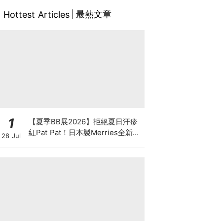
最熱文章
Hottest Articles
1
【夏季BB展2026】拒絕夏日汗疹
紅Pat Pat！日本製Merries全新超
28 Jul
吸安睡褲挑戰全晚零外漏 皇牌
First Premium系列買1送1！