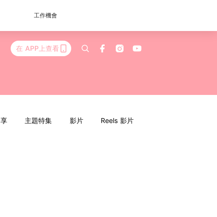
工作機會
在 APP上查看
分享
主題特集
影片
Reels 影片