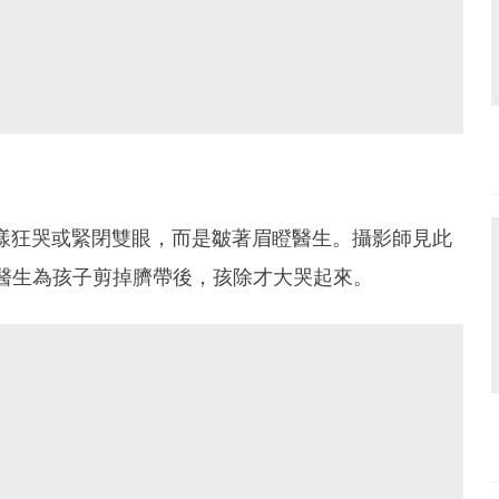
樣狂哭或緊閉雙眼，而是皺著眉瞪醫生。攝影師見此
。醫生為孩子剪掉臍帶後，孩除才大哭起來。