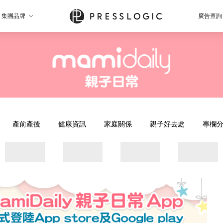
集團品牌
廣告查詢
產前產後
健康資訊
家庭關係
親子好去處
專欄