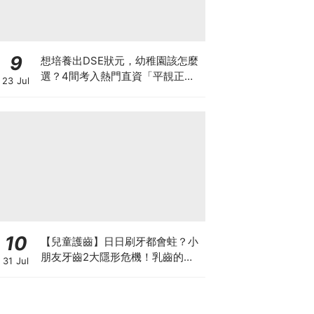
9
想培養出DSE狀元，幼稚園該怎麼
選？4間考入熱門直資「平靚正」
23 Jul
免費幼稚園！
10
【兒童護齒】日日刷牙都會蛀？小
朋友牙齒2大隱形危機！乳齒的琺
31 Jul
瑯質比成人薄弱50%！選牙膏要睇
含氟量！