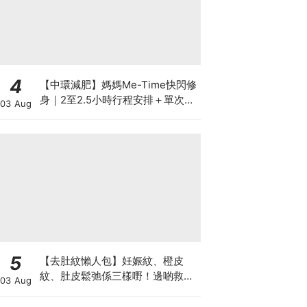
4
【中環減肥】媽媽Me-Time快閃修
身｜2至2.5小時行程安排＋單次收
03 Aug
費攻略
5
【去肚紋懶人包】妊娠紋、橙皮
紋、肚皮鬆弛係三樣嘢！邊啲救得
03 Aug
返、邊啲只能淡化？