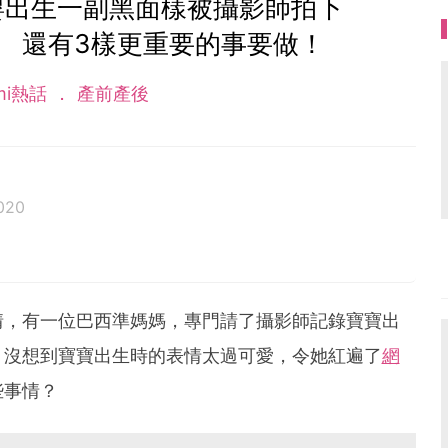
嬰出生一副黑面樣被攝影師拍下
 還有3樣更重要的事要做！
mi熱話
產前產後
020
情，有一位巴西準媽媽，專門請了攝影師記錄寶寶出
，沒想到寶寶出生時的表情太過可愛，令她紅遍了
網
些事情？