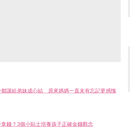
會都讓給弟妹成心結 原來媽媽一直未有忘記更感愧
手拿錢？3個小貼士培養孩子正確金錢觀念