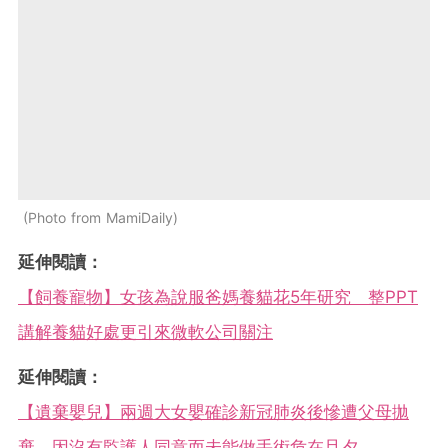
Photo from MamiDaily
延伸閱讀：
【飼養寵物】女孩為說服爸媽養貓花5年研究 整PPT
講解養貓好處更引來微軟公司關注
延伸閱讀：
【遺棄嬰兒】兩週大女嬰確診新冠肺炎後慘遭父母拋
棄 因沒有監護人同意而未能做手術危在旦夕