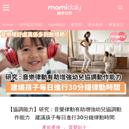
Home
APP限定內容!
mami熱話
教育路
產前產後
健康資訊
【協調能力】研究 : 音樂律動有助增強幼兒協調動
作能力 建議孩子每日進行30分鐘律動時間
產前產後
育嬰貼士