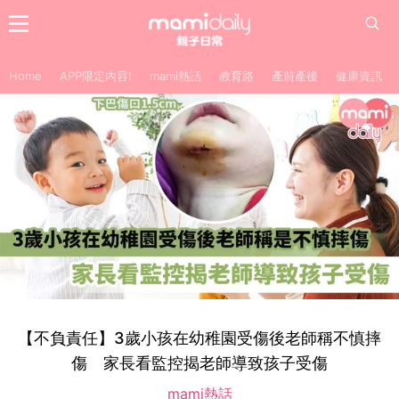
Home
APP限定內容!
mami熱話
教育路
產前產後
健康資訊
【不負責任】3歲小孩在幼稚園受傷後老師稱不慎摔
傷 家長看監控揭老師導致孩子受傷
mami熱話