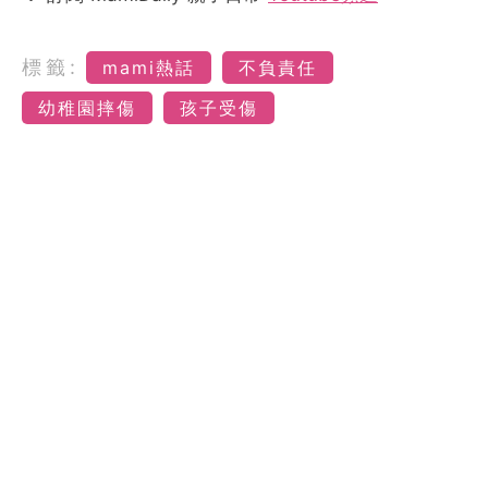
標籤:
mami熱話
不負責任
幼稚園摔傷
孩子受傷