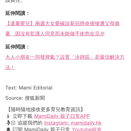
護責任。
延伸閱讀：
【遺棄嬰兒】兩週大女嬰確診新冠肺炎後慘遭父母拋
棄 因沒有監護人同意而未能做手術危在旦夕
延伸閱讀：
大人小朋友一同發脾氣？設置「冷靜區」是最佳解決方
法！
Text: Mami Editorial
Source: 搜狐新聞
【隨時隨地接收更多育兒教育資訊】
📱 立即下載
MamiDaily 親子日常APP
🤱🏻 追蹤我們的
Instagram: mamidaily.hk
🔔 訂閱 MamiDaily 親子日常
Youtube頻道