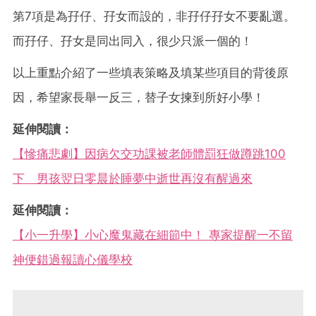
第7項是為孖仔、孖女而設的，非孖仔孖女不要亂選。
而孖仔、孖女是同出同入，很少只派一個的！
以上重點介紹了一些填表策略及填某些項目的背後原
因，希望家長舉一反三，替子女揀到所好小學！
延伸閱讀：
【慘痛悲劇】因病欠交功課被老師體罰狂做蹲跳100
下 男孩翌日零晨於睡夢中逝世再沒有醒過來
延伸閱讀：
【小一升學】小心魔鬼藏在細節中！ 專家提醒一不留
神便錯過報讀心儀學校