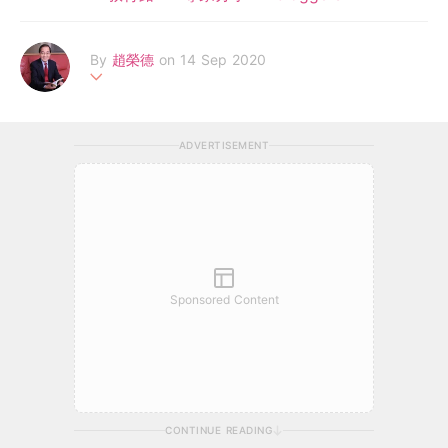
By
趙榮德
on 14 Sep 2020
香港輔導教師協會榮譽顧問，前喇沙書院副校長，曾任教育局家庭
與學校事宜委員會副主席，為香港大學專業進修學院之客席講師。
ADVERTISEMENT
有専欄刊豋在各大報章雜誌，著作有《2020質優免費幼稚園》、
《2020小學升學一本通》、《不一樣的家長》等二十八本。
Sponsored Content
CONTINUE READING