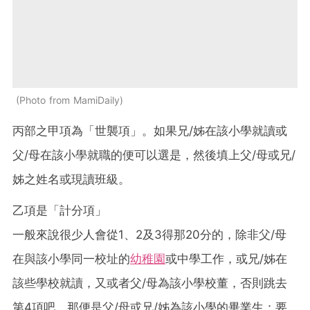
Photo from MamiDaily
丙部之甲項為「世襲項」。如果兄/姊在該小學就讀或
父/母在該小學就職的便可以選是，然後填上父/母或兄/
姊之姓名或現讀班級。
乙項是「計分項」
一般來說很少人會從1、2及3得那20分的，除非父/母
在與該小學同一校址的
幼稚園
或中學工作，或兄/姊在
該些學校就讀，又或者父/母為該小學校董，否則跳去
第4項吧，那便是父/母或兄/姊為該小學的畢業生：要