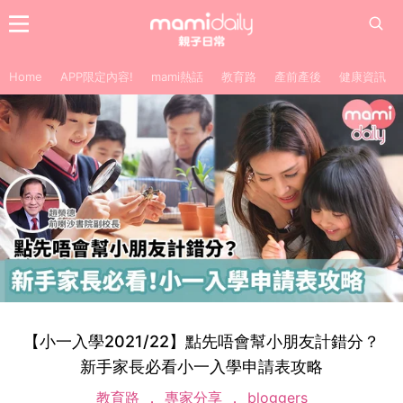
Home
APP限定內容!
mami熱話
教育路
產前產後
健康資訊
【小一入學2021/22】點先唔會幫小朋友計錯分？
新手家長必看小一入學申請表攻略
教育路
專家分享
bloggers