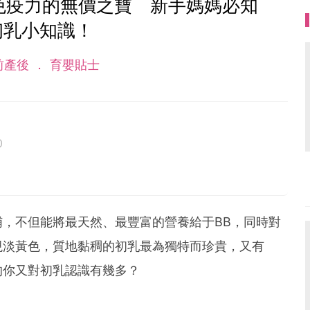
免疫力的無價之寶 新手媽媽必知
初乳小知識！
前產後
育嬰貼士
0
，不但能將最天然、最豐富的營養給于BB，同時對
現淡黃色，質地黏稠的初乳最為獨特而珍貴，又有
的你又對初乳認識有幾多？