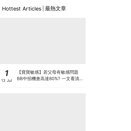
最熱文章
Hottest Articles
1
【寶寶敏感】若父母有敏感問題
BB中招機會高達80%? 一文看清預
13 Jul
防敏感關鍵因素！