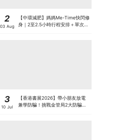
2
【中環減肥】媽媽Me-Time快閃修
身｜2至2.5小時行程安排＋單次收
03 Aug
費攻略
3
【香港書展2026】帶小朋友放電
兼學防騙！挑戰金管局2大防騙遊
10 Jul
戲、贏「嗱喳蕉」購物袋及多款驚
喜紀念品！