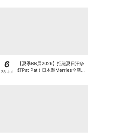
6
【夏季BB展2026】拒絕夏日汗疹
紅Pat Pat！日本製Merries全新超
28 Jul
吸安睡褲挑戰全晚零外漏 皇牌
First Premium系列買1送1！