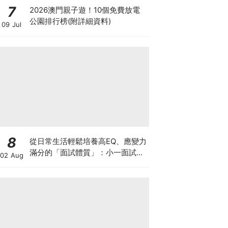
7
2026澳門親子遊！10個免費放電
公園排行榜(附詳細資料)
09 Jul
8
從日常生活輕鬆培養高EQ、應變力
滿分的「面試體質」：小一面試最
02 Aug
強備戰指南