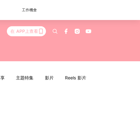
工作機會
在 APP上查看
分享
主題特集
影片
Reels 影片