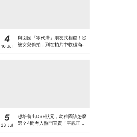
4
與囡囡「零代溝」朋友式相處！從
被女兒偷拍，到在拍片中收穫滿足
10 Jul
感！VAL媽｜美如｜KOL媽媽
5
想培養出DSE狀元，幼稚園該怎麼
選？4間考入熱門直資「平靚正」
23 Jul
免費幼稚園！