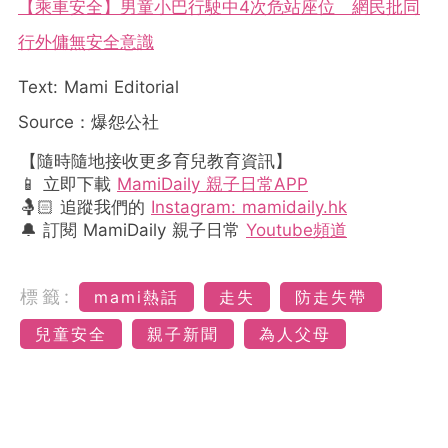
【乘車安全】男童小巴行駛中4次危站座位 網民批同
行外傭無安全意識
Text: Mami Editorial
Source：爆怨公社
【隨時隨地接收更多育兒教育資訊】
📱 立即下載
MamiDaily 親子日常APP
🤱🏻 追蹤我們的
Instagram: mamidaily.hk
🔔 訂閱 MamiDaily 親子日常
Youtube頻道
標籤:
mami熱話
走失
防走失帶
兒童安全
親子新聞
為人父母