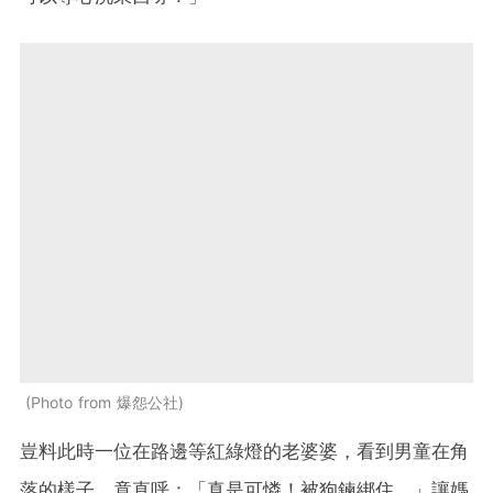
Photo from 爆怨公社
豈料此時一位在路邊等紅綠燈的老婆婆，看到男童在角
落的樣子，竟直呼：「真是可憐！被狗鍊綁住。」讓媽