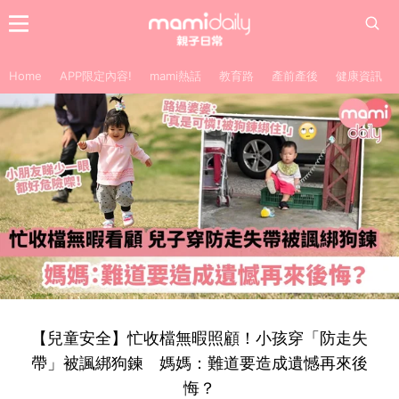
Home
APP限定內容!
mami熱話
教育路
產前產後
健康資訊
【兒童安全】忙收檔無暇照顧！小孩穿「防走失
帶」被諷綁狗鍊 媽媽：難道要造成遺憾再來後
悔？