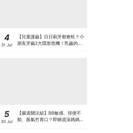
4
【兒童護齒】日日刷牙都會蛀？小
朋友牙齒2大隱形危機！乳齒的琺
31 Jul
瑯質比成人薄弱50%！選牙膏要睇
含氟量！
5
【腸道關注組】BB敏感、排便不
順、脹氣冇胃口？即睇資深媽媽分
30 Jul
享經驗之談 輕鬆解決湊B煩惱