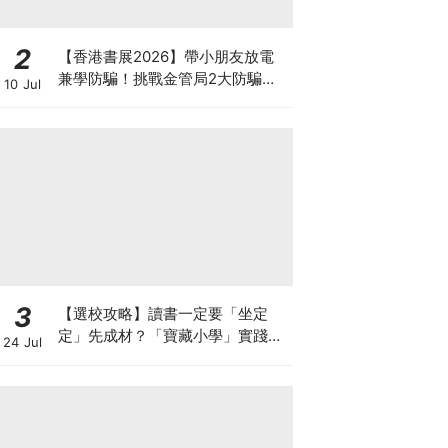
2
【香港書展2026】帶小朋友放電
兼學防騙！挑戰金管局2大防騙遊
10 Jul
戲、贏「嗱喳蕉」購物袋及多款驚
喜紀念品！
3
【選校攻略】讀書一定要「坐定
定」先成材？「寶藏小學」實踐動
24 Jul
靜循環激發孩子潛能