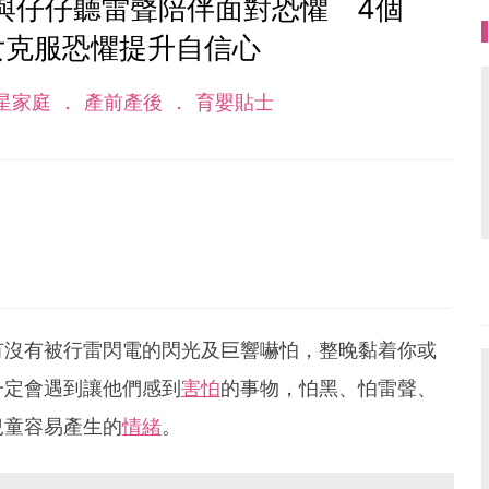
ee與仔仔聽雷聲陪伴面對恐懼 4個
女克服恐懼提升自信心
星家庭
產前產後
育嬰貼士
有沒有被行雷閃電的閃光及巨響嚇怕，整晚黏着你或
一定會遇到讓他們感到
害怕
的事物，怕黑、怕雷聲、
兒童容易產生的
情緒
。