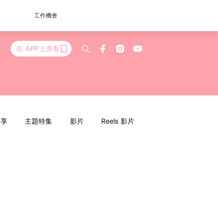
工作機會
在 APP上查看
分享
主題特集
影片
Reels 影片