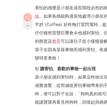
害怕的感覺是小朋友成長階段必然的
險
。如果爸媽能夠適當地處理小朋友
芊妤 (Coffee) 於昨晚打雷閃電
仔仔雖然雷聲巨響會令他感到害怕，但
的態度及
教育
可以讓兒子從小慢慢接
當子女因為某樣事物而感到害怕、焦
變得更勇敢！
1/ 讓害怕、喜歡的事物一起出現
當小朋友感到害怕時，如果這時候出
感覺連繫，從而減低害怕事物帶來的
時，便可以對子女說 :「狗狗真的很
能讓寶寶再看見狗狗時，回憶起與媽