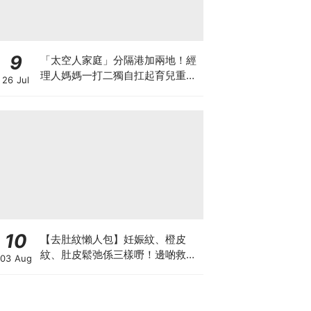
9
「太空人家庭」分隔港加兩地！經
理人媽媽一打二獨自扛起育兒重
26 Jul
擔！Stephanie｜經理人｜太空人
家庭｜職場媽媽
10
【去肚紋懶人包】妊娠紋、橙皮
紋、肚皮鬆弛係三樣嘢！邊啲救得
03 Aug
返、邊啲只能淡化？