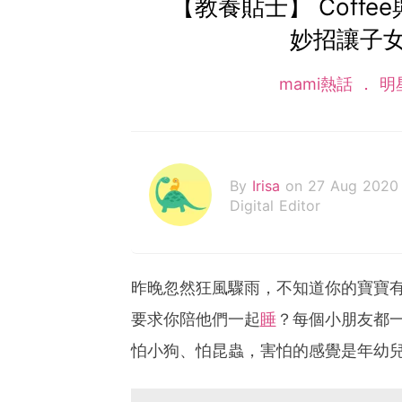
【教養貼士】 Coff
妙招讓子
mami熱話
明
By
Irisa
on 27 Aug 2020
Digital Editor
昨晚忽然狂風驟雨，不知道你的寶寶
要求你陪他們一起
睡
？每個小朋友都
怕小狗、怕昆蟲，害怕的感覺是年幼