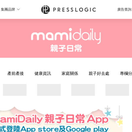
集團品牌
廣告查詢
產前產後
健康資訊
家庭關係
親子好去處
專欄