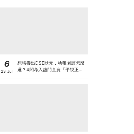
6
想培養出DSE狀元，幼稚園該怎麼
選？4間考入熱門直資「平靚正」
23 Jul
免費幼稚園！