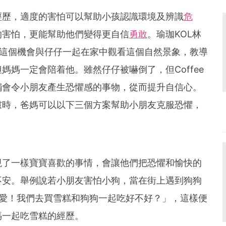
經歷，適度的害怕可以幫助小孩認識環境及辨識
危
的害怕，更能幫助他們變得更自信
勇敢
。瑜珈KOL林
時，趁這個機會與仔仔一起在家中觀看這個自然景象，教導
媽媽一定會陪着他。雖然仔仔被嚇倒了，但Coffee
觸會令小朋友產生恐懼感的事物，從而提升自信心。
慮時，爸媽可以以下三個方案幫助小朋友克服恐懼，
現了一樣寶寶喜歡的事情，會讓他們把恐懼和愉快的
不安。舉例說若小朋友害怕小狗，當在街上遇到狗狗
可愛！我們去買雪糕和狗狗一起吃好不好？」，這樣便
媽一起吃雪糕的經歷。