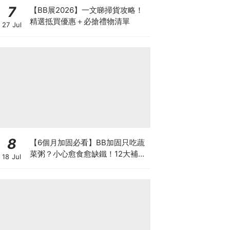
7
【BB展2026】一文睇掃貨攻略！
精選抵買優惠＋必搶禮物清單
27 Jul
8
【6個月加固必看】BB加固只吃蔬
菜粥？小心愈食愈缺鐵！12大補鐵
18 Jul
食材清單＋一星期食譜推薦