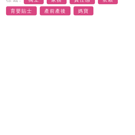
育嬰貼士
產前產後
媽寶