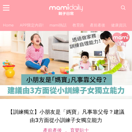
Home
APP限定內容!
mami熱話
教育路
產前產後
健康資訊
【訓練獨立】小朋友是「媽寶」凡事靠父母？建議
由3方面從小訓練子女獨立能力
產前產後
育嬰貼士