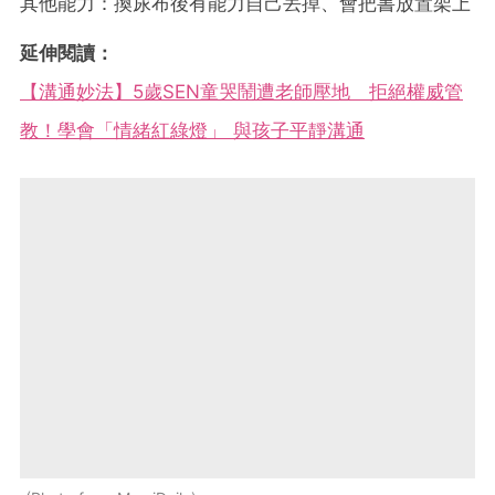
其他能力：換尿布後有能力自己丟掉、會把書放置架上
延伸閱讀：
【溝通妙法】5歲SEN童哭鬧遭老師壓地 拒絕權威管
教！學會「情緒紅綠燈」 與孩子平靜溝通