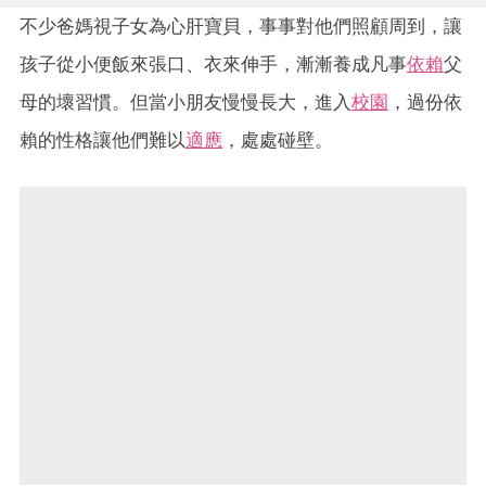
不少爸媽視子女為心肝寶貝，事事對他們照顧周到，讓
孩子從小便飯來張口、衣來伸手，漸漸養成凡事
依賴
父
母的壞習慣。但當小朋友慢慢長大，進入
校園
，過份依
賴的性格讓他們難以
適應
，處處碰壁。