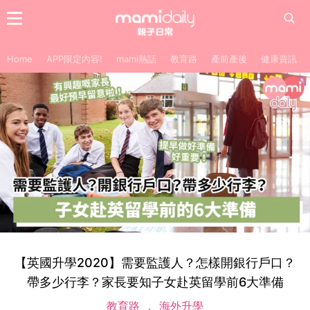
Home
APP限定內容!
mami熱話
教育路
產前產後
健康資訊
【英國升學2020】需要監護人？怎樣開銀行戶口？
帶多少行李？家長要知子女赴英留學前6大準備
教育路
海外升學