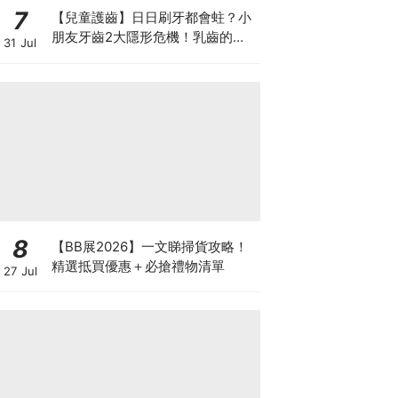
7
【兒童護齒】日日刷牙都會蛀？小
朋友牙齒2大隱形危機！乳齒的琺
31 Jul
瑯質比成人薄弱50%！選牙膏要睇
含氟量！
8
【BB展2026】一文睇掃貨攻略！
精選抵買優惠＋必搶禮物清單
27 Jul