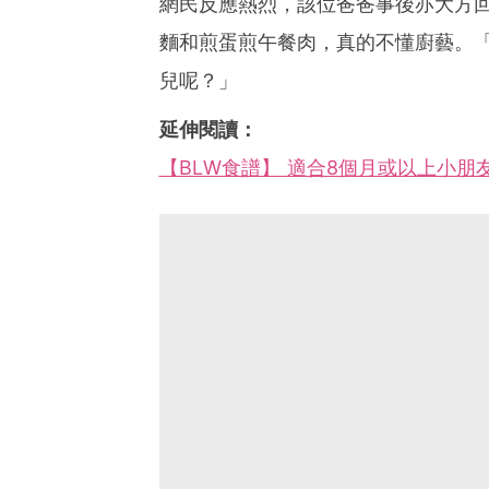
網民反應熱烈，該位爸爸事後亦大方
麵和煎蛋煎午餐肉，真的不懂廚藝。
兒呢？」
延伸閱讀：
【BLW食譜】 適合8個月或以上小朋