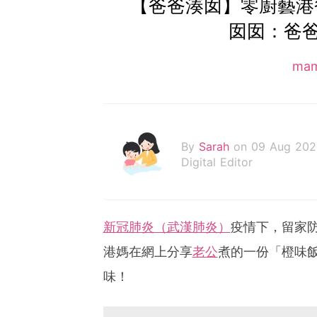
【爸爸湊囡】零廚藝港
囡囡：爸
ma
By
Sarah
on 09 Aug 202
Digital Editor
新冠肺炎（武漢肺炎）
疫情下，留家
港媽在網上分享
老公
煮的一份「橙味
味！