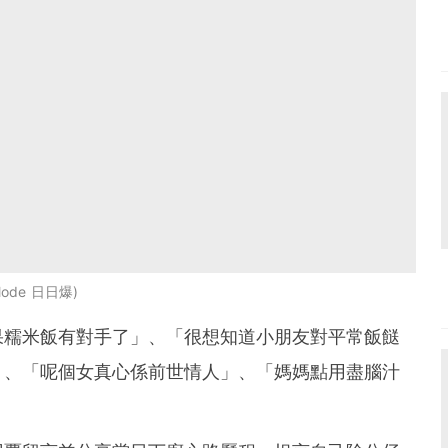
lode 日日爆
果糯米飯有對手了」、「很想知道小朋友對平常飯餸
」、「呢個女真心係前世情人」、「媽媽點用盡腦汁