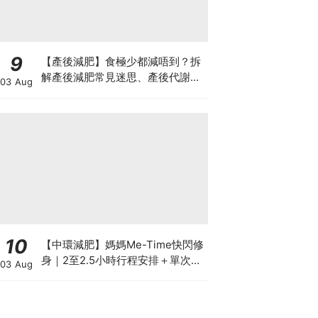
9
【產後減肥】食極少都減唔到？拆
解產後減肥常見迷思、產後代謝、
03 Aug
水腫原因＋淋巴引流、Onda Pro
修身攻略
10
【中環減肥】媽媽Me-Time快閃修
身｜2至2.5小時行程安排＋單次收
03 Aug
費攻略