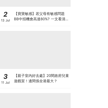
2
【寶寶敏感】若父母有敏感問題
BB中招機會高達80%? 一文看清預
13 Jul
防敏感關鍵因素！
3
【親子室內好去處】20間政府兒童
遊戲室！邊間係全港最大？
11 Jul