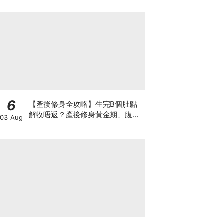
6
【產後修身全攻略】生完B個肚點
解收唔返？產後修身黃金期、腹直
03 Aug
肌分離、紮肚定做機一次睇