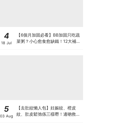
4
【6個月加固必看】BB加固只吃蔬
菜粥？小心愈食愈缺鐵！12大補鐵
18 Jul
食材清單＋一星期食譜推薦
5
【去肚紋懶人包】妊娠紋、橙皮
紋、肚皮鬆弛係三樣嘢！邊啲救得
03 Aug
返、邊啲只能淡化？