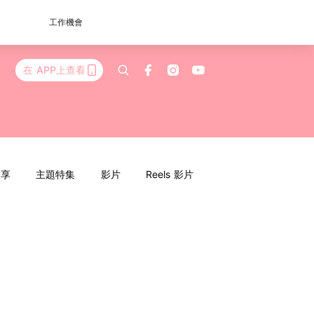
工作機會
在 APP上查看
分享
主題特集
影片
Reels 影片