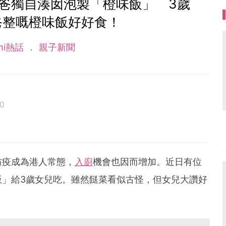
爸獨自湊囡泡製「橙味飯」 3歲
爸整嘅橙味飯好好食！
mi熱話
親子新聞
0
防疫成為港人常態，
入廚
機會也因而增加。近日有位
飯」給3歲女兒吃。雖然餸菜看似古怪，但女兒大讚好