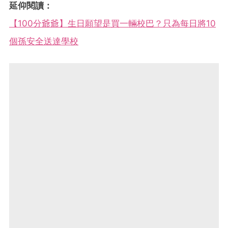
延仰閱讀：
【100分爺爺】生日願望是買一輛校巴？只為每日將10
個孫安全送達學校