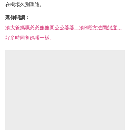
在機場久別重逢。
延仰閱讀：
湊大爸媽嘅爺爺嫲嫲同公公婆婆，湊B嘅方法同態度，
好多時同爸媽唔一樣。