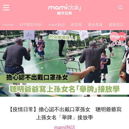
Home
APP限定內容!
mami熱話
教育路
產前產後
健康資訊
【疫情日常】擔心認不出戴口罩孫女 聰明爺爺寫
上孫女名「舉牌」接放學
mami熱話