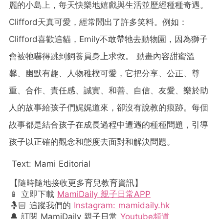
麗的小島上，每天快樂地嬉戲與生活並歷經種種奇遇。
Clifford天真可愛，經常鬧出了許多笑料。例如：
Clifford喜歡追貓，Emily不敢帶牠去動物園，因為獅子
會被牠嚇得跳到飼養員身上求救。
動畫內容甜蜜溫
馨、幽默有趣、人物稚樸可愛，它把分享、公正、尊
重、合作、責任感、誠實、和善、自信、友愛、樂於助
人的故事給孩子們娓娓道來，卻沒有說教的痕跡。每個
故事都是結合孩子在成長過程中遭遇的種種問題，引導
孩子以正確的觀念和態度去面對和解決問題。
Text: Mami Editorial
【隨時隨地接收更多育兒教育資訊】
📱 立即下載
MamiDaily 親子日常APP
🤱🏻 追蹤我們的
Instagram: mamidaily.hk
🔔 訂閱 MamiDaily 親子日常
Youtube頻道