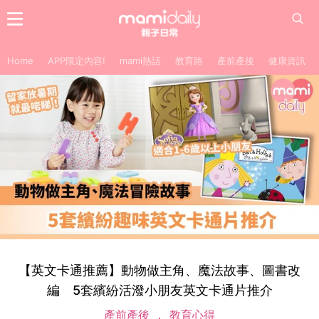
Home
APP限定內容!
mami熱話
教育路
產前產後
健康資訊
【英文卡通推薦】動物做主角、魔法故事、圖書改
編 5套繽紛活潑小朋友英文卡通片推介
產前產後
教育心得