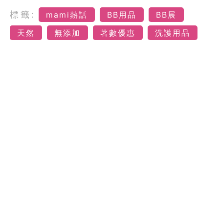
標籤:
mami熱話
BB用品
BB展
天然
無添加
著數優惠
洗護用品