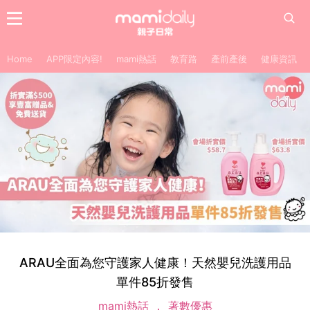
Home
APP限定內容!
mami熱話
教育路
產前產後
健康資訊
ARAU全面為您守護家人健康！天然嬰兒洗護用品
單件85折發售
mami熱話
著數優惠