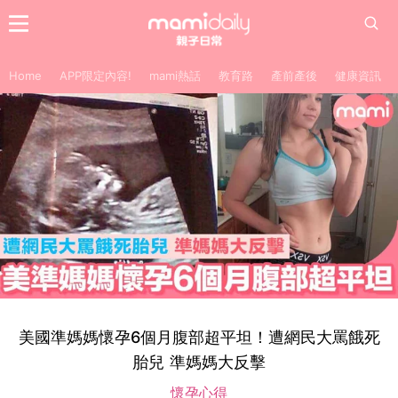
Home
APP限定內容!
mami熱話
教育路
產前產後
健康資訊
美國準媽媽懷孕6個月腹部超平坦！遭網民大罵餓死
胎兒 準媽媽大反擊
懷孕心得