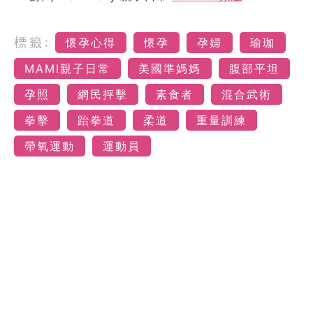
標籤:
懷孕心得
懷孕
孕婦
瑜珈
MAMI親子日常
美國準媽媽
腹部平坦
孕照
網民抨擊
素食者
混合武術
拳擊
跆拳道
柔道
重量訓練
帶氧運動
運動員